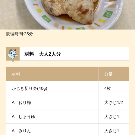
調理時間:25分
材料 大人2人分
材料
分量
かじき切り身(40g)
4枚
A ねり梅
大さじ1/2
A しょうゆ
大さじ1
A みりん
大さじ1