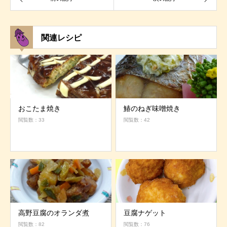
関連レシピ
おこたま焼き
鰆のねぎ味噌焼き
閲覧数：33
閲覧数：42
高野豆腐のオランダ煮
豆腐ナゲット
閲覧数：82
閲覧数：76