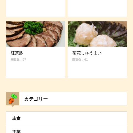
紅茶豚
菊花しゅうまい
閲覧数：57
閲覧数：61
カテゴリー
主食
主菜