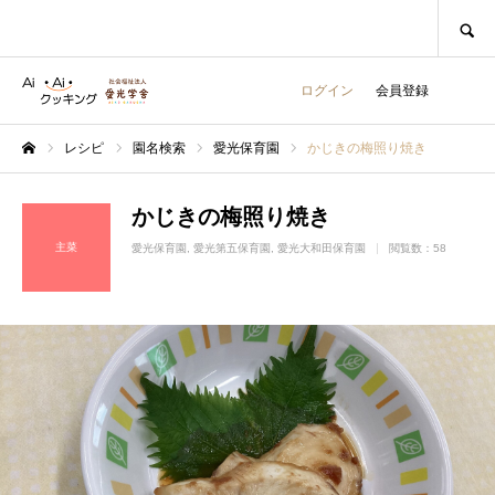
SEARCH
ログイン
会員登録
レシピ
園名検索
愛光保育園
かじきの梅照り焼き
ホーム
かじきの梅照り焼き
主菜
愛光保育園
愛光第五保育園
愛光大和田保育園
閲覧数：58