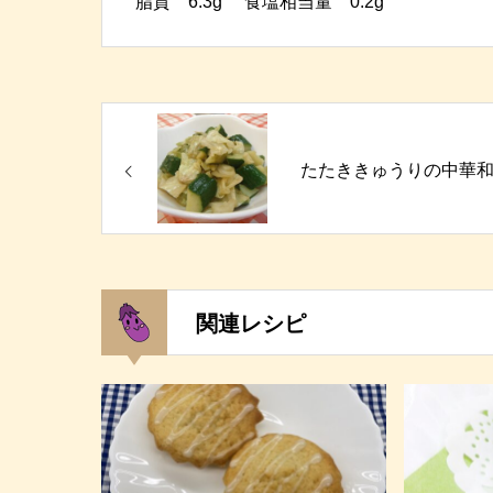
脂質 6.3g 食塩相当量 0.2g
たたききゅうりの中華
関連レシピ