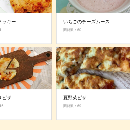
クッキー
いちごのチーズムース
1
閲覧数：60
リピザ
夏野菜ピザ
15
閲覧数：69