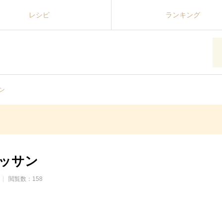
レシピ
ランキング
ン
ッサン
閲覧数：158