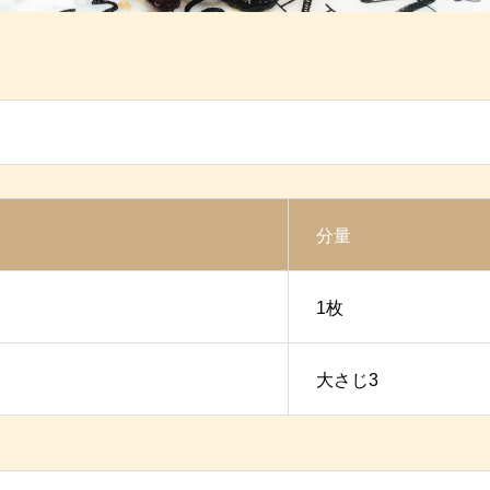
分量
1枚
大さじ3