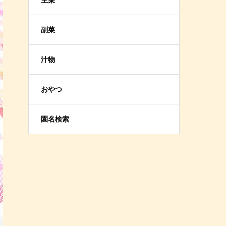
主菜
副菜
汁物
おやつ
園名検索