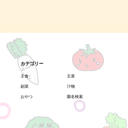
カテゴリー
主食
主菜
副菜
汁物
おやつ
園名検索